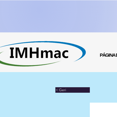
PÁGINA D
< Geri