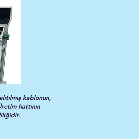
lıtılmış kablonun,
Üretim hattının
liğidir.