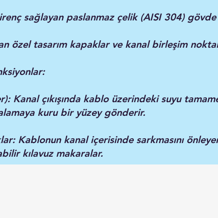
renç sağlayan paslanmaz çelik (AISI 304) gövde 
an özel tasarım kapaklar ve kanal birleşim noktal
nksiyonlar:
r): Kanal çıkışında kablo üzerindeki suyu tamam
lamaya kuru bir yüzey gönderir.
ar: Kablonun kanal içerisinde sarkmasını önleye
ilir kılavuz makaralar.