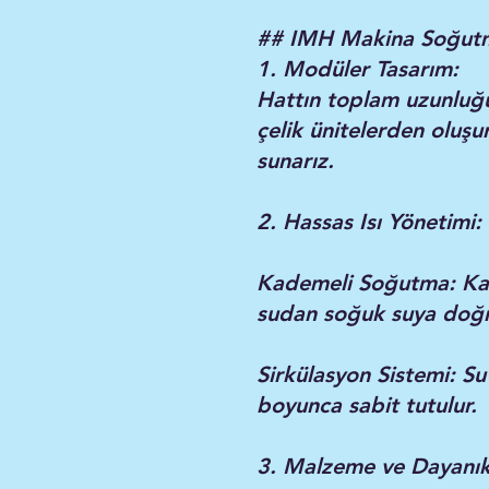
## IMH Makina Soğutma
1. Modüler Tasarım:
Hattın toplam uzunluğu
çelik ünitelerden oluşu
sunarız.
2. Hassas Isı Yönetimi:
Kademeli Soğutma: Kab
sudan soğuk suya doğr
Sirkülasyon Sistemi: Su
boyunca sabit tutulur.
3. Malzeme ve Dayanıkl