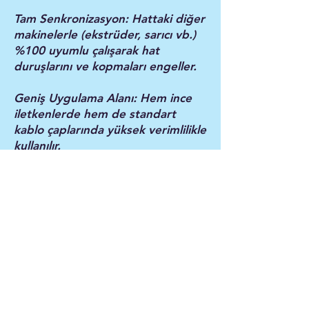
Tam Senkronizasyon: Hattaki diğer
makinelerle (ekstrüder, sarıcı vb.)
%100 uyumlu çalışarak hat
duruşlarını ve kopmaları engeller.
Geniş Uygulama Alanı: Hem ince
iletkenlerde hem de standart
kablo çaplarında yüksek verimlilikle
kullanılır.
IMH Makina güvencesiyle üretilen
kasnaklı çekiciler; kompakt
tasarımı, düşük bakım maliyeti ve
yüksek hassasiyetiyle üretim
hattınızın verimliliğini artırır.