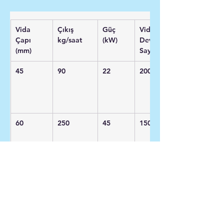
Vida 
Çıkış
Güç
Vida 
Çapı
kg/saat
(kW)
Devir 
(mm)
Sayısı
45
90
22
200
60
250
45
150
75
350
71
100