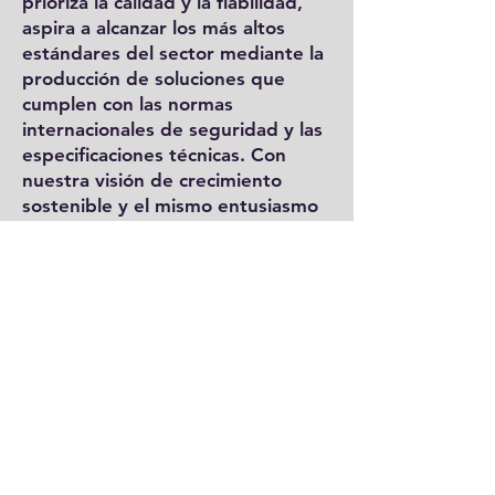
prioriza la calidad y la fiabilidad,
aspira a alcanzar los más altos
estándares del sector mediante la
producción de soluciones que
cumplen con las normas
internacionales de seguridad y las
especificaciones técnicas. Con
nuestra visión de crecimiento
sostenible y el mismo entusiasmo
del primer día, evolucionamos
constantemente y lideramos el
sector para satisfacer plenamente
las necesidades de nuestros
clientes.