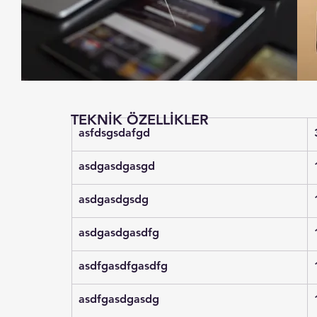
TEKNİK ÖZELLİKLER
asfdsgsdafgd
asdgasdgasgd
asdgasdgsdg
asdgasdgasdfg
asdfgasdfgasdfg
asdfgasdgasdg