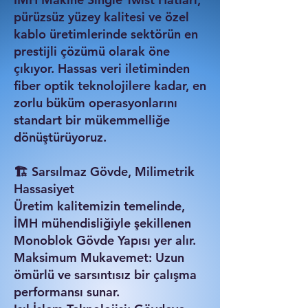
pürüzsüz yüzey kalitesi ve özel
kablo üretimlerinde sektörün en
prestijli çözümü olarak öne
çıkıyor. Hassas veri iletiminden
fiber optik teknolojilere kadar, en
zorlu büküm operasyonlarını
standart bir mükemmelliğe
dönüştürüyoruz.
🏗️ Sarsılmaz Gövde, Milimetrik
Hassasiyet
Üretim kalitemizin temelinde,
İMH mühendisliğiyle şekillenen
Monoblok Gövde Yapısı yer alır.
Maksimum Mukavemet: Uzun
ömürlü ve sarsıntısız bir çalışma
performansı sunar.