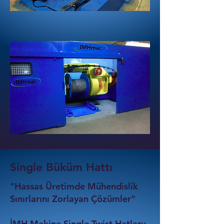
Single Büküm Hattı
"Hassas Üretimde Mühendislik
Sınırlarını Zorlayan Çözümler"
İMH Makine Single Twist Hatları;