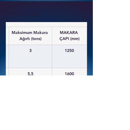
المواصفات الفنية
r
Maksimum Makara 
MAKARA 
Ağırlı (tons)
ÇAPI (mm)
3
1250
5,5
1600
9
2000
11
2500